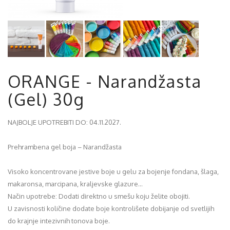
ORANGE - Narandžasta
(Gel) 30g
NAJBOLJE UPOTREBITI DO: 04.11.2027.
Prehrambena gel boja – Narandžasta
Visoko koncentrovane jestive boje u gelu za bojenje fondana, šlaga,
makaronsa, marcipana, kraljevske glazure...
Način upotrebe: Dodati direktno u smešu koju želite obojiti.
U zavisnosti količine dodate boje kontrolišete dobijanje od svetlijih
do krajnje intezivnih tonova boje.