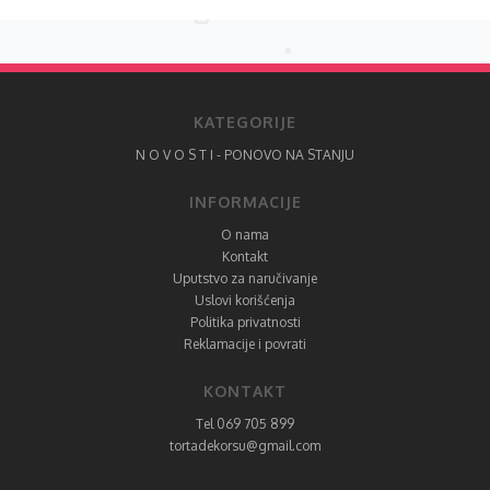
KATEGORIJE
N O V O S T I - PONOVO NA STANJU
INFORMACIJE
O nama
Kontakt
Uputstvo za naručivanje
Uslovi korišćenja
Politika privatnosti
Reklamacije i povrati
KONTAKT
Tel 069 705 899
tortadekorsu@gmail.com