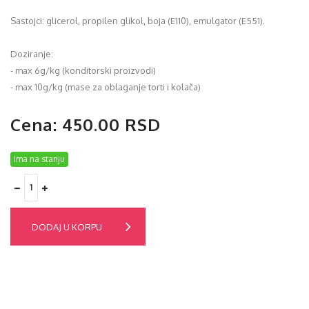
Sastojci: glicerol, propilen glikol, boja (E110), emulgator (E551).
Doziranje:
- max 6g/kg (konditorski proizvodi)
- max 10g/kg (mase za oblaganje torti i kolača)
Cena: 450.00 RSD
Ima na stanju
DODAJ U KORPU