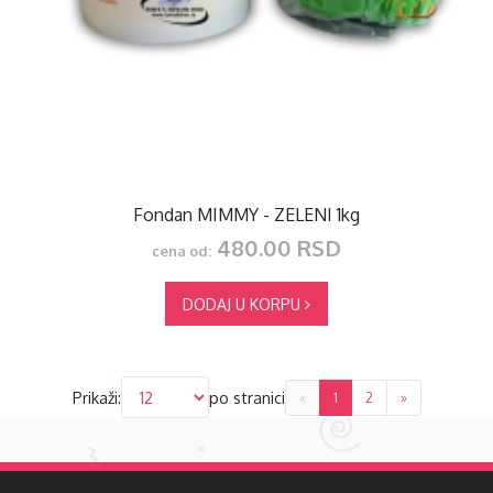
Fondan MIMMY - ZELENI 1kg
480.00 RSD
cena od:
DODAJ U KORPU
Prikaži:
po stranici
«
1
2
»