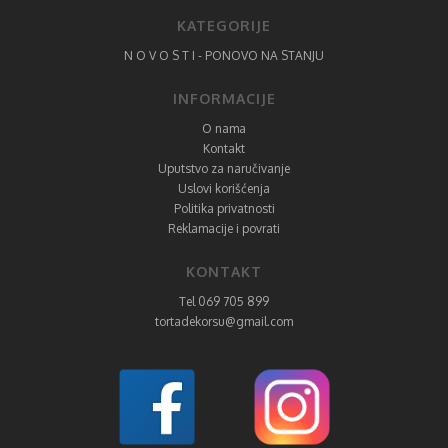
KATEGORIJE
N O V O S T I - PONOVO NA STANJU
INFORMACIJE
O nama
Kontakt
Uputstvo za naručivanje
Uslovi korišćenja
Politika privatnosti
Reklamacije i povrati
KONTAKT
Tel 069 705 899
tortadekorsu@gmail.com