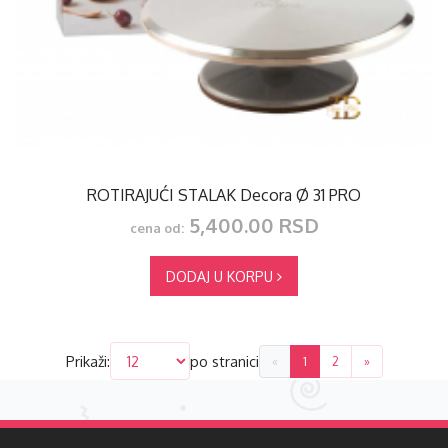
ROTIRAJUĆI STALAK Decora Ø 31 PRO
5,400.00 RSD
cena od:
DODAJ U KORPU
Prikaži:
po stranici
«
1
2
»