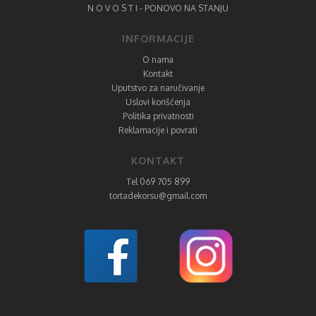
N O V O S T I - PONOVO NA STANJU
INFORMACIJE
O nama
Kontakt
Uputstvo za naručivanje
Uslovi korišćenja
Politika privatnosti
Reklamacije i povrati
KONTAKT
Tel 069 705 899
tortadekorsu@gmail.com