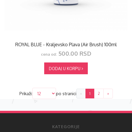
ROYAL BLUE - Kraljevsko Plava (Air Brush) 100ml
500.00 RSD
cena od:
DODAJ U KORPU
Prikaži:
po stranici
«
1
2
»
KATEGORIJE