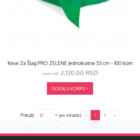
Kese Za Šlag PRO ZELENE Jednokratne 53 cm - 100 kom
2,120.00 RSD
cena od:
DODAJ U KORPU
Prikaži:
po stranici
«
1
2
»