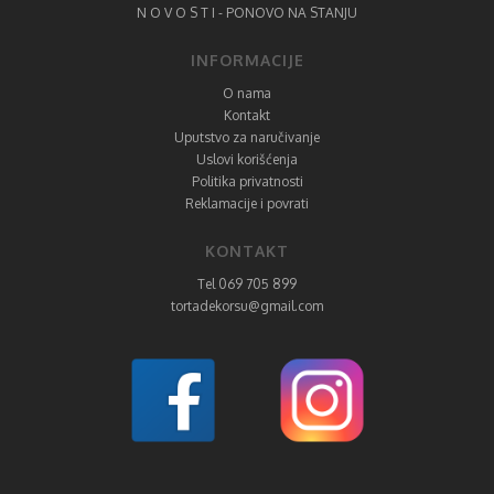
N O V O S T I - PONOVO NA STANJU
INFORMACIJE
O nama
Kontakt
Uputstvo za naručivanje
Uslovi korišćenja
Politika privatnosti
Reklamacije i povrati
KONTAKT
Tel 069 705 899
tortadekorsu@gmail.com