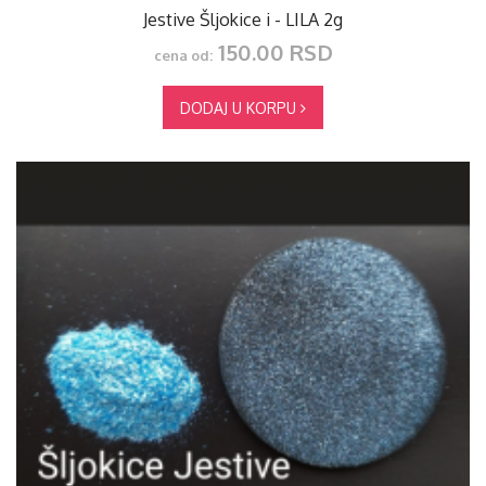
Jestive Šljokice i - LILA 2g
150.00 RSD
cena od:
DODAJ U KORPU