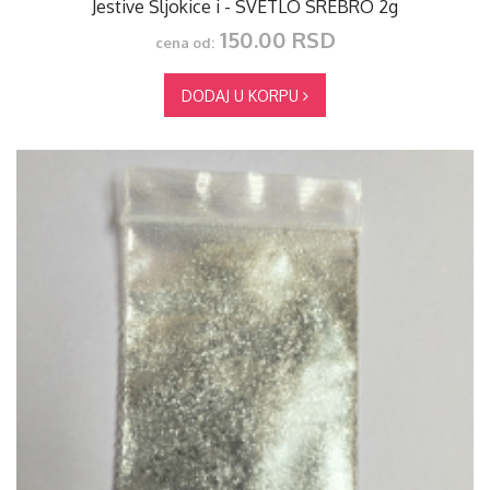
Jestive Šljokice i - SVETLO SREBRO 2g
150.00 RSD
cena od:
DODAJ U KORPU