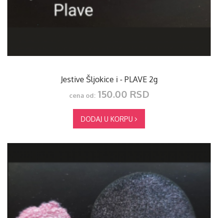
Jestive Šljokice i - PLAVE 2g
150.00 RSD
cena od:
DODAJ U KORPU