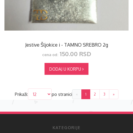
Jestive Šljokice i - TAMNO SREBRO 2g
150.00 RSD
cena od:
DODAJ U KORPU
Prikaži:
po stranici
«
1
2
3
»
KATEGORIJE