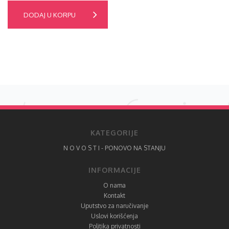
DODAJ U KORPU
KATEGORIJE
N O V O S T I - PONOVO NA STANJU
INFORMACIJE
O nama
Kontakt
Uputstvo za naručivanje
Uslovi korišćenja
Politika privatnosti