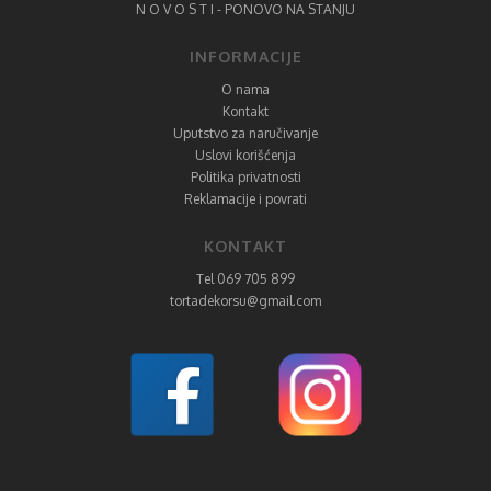
N O V O S T I - PONOVO NA STANJU
INFORMACIJE
O nama
Kontakt
Uputstvo za naručivanje
Uslovi korišćenja
Politika privatnosti
Reklamacije i povrati
KONTAKT
Tel 069 705 899
tortadekorsu@gmail.com