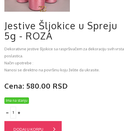
Jestive Šljokice u Spreju
5g - ROZA
Dekorativne jestive šljokice sa raspršivačem za dekoraciju svih vrsta
poslastica.
Način upotrebe :
Nanosi se direktno na površinu koju želite da ukrasite.
Cena: 580.00 RSD
Ima na stanju
DODAJ U KORPU