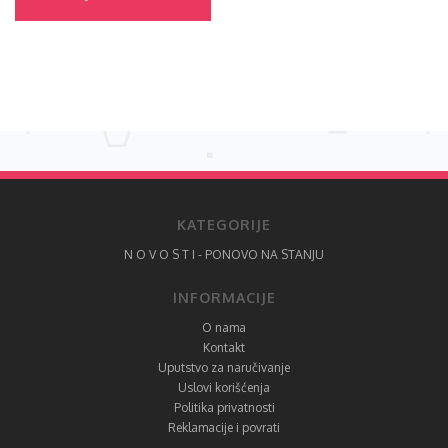
KATEGORIJE
N O V O S T I - PONOVO NA STANJU
INFORMACIJE
O nama
Kontakt
Uputstvo za naručivanje
Uslovi korišćenja
Politika privatnosti
Reklamacije i povrati