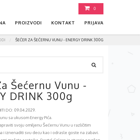
0
NA
PROIZVODI
KONTAKT
PRIJAVA
ODI
ŠEĆER ZA ŠEĆERNU VUNU - ENERGY DRINK 300G
Za Šećernu Vunu -
Y DRINK 300g
TI DO: 09.04.2029.
vunu sa ukusom Energy Pića.
raviti svoju omiljenu Šećernu Vunu u različitim
 i iznenaditi svu decu kao i odrasle goste na zabavi.