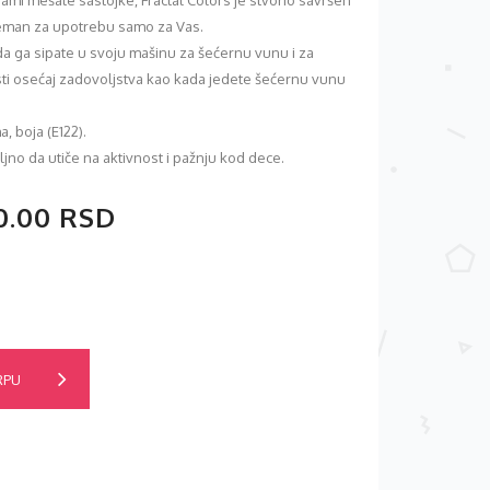
mi mešate sastojke, Fractal Colors je stvorio savršen
reman za upotrebu samo za Vas.
a ga sipate u svoju mašinu za šećernu vunu i za
sti osećaj zadovoljstva kao kada jedete šećernu vunu
, boja (E122).
jno da utiče na aktivnost i pažnju kod dece.
0.00 RSD
RPU