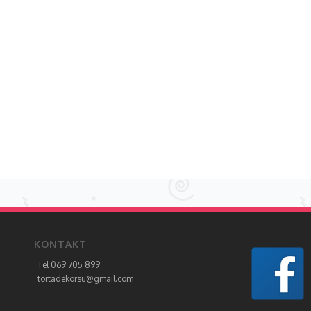
KONTAKT
Tel 069 705 899
tortadekorsu@gmail.com