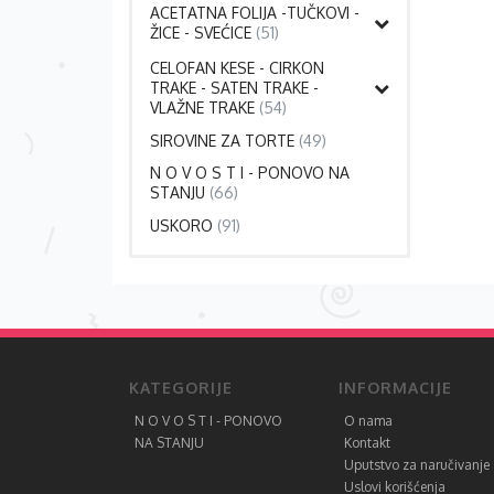
ACETATNA FOLIJA -TUČKOVI -
ŽICE - SVEĆICE
(51)
CELOFAN KESE - CIRKON
TRAKE - SATEN TRAKE -
VLAŽNE TRAKE
(54)
SIROVINE ZA TORTE
(49)
N O V O S T I - PONOVO NA
STANJU
(66)
USKORO
(91)
KATEGORIJE
INFORMACIJE
N O V O S T I - PONOVO
O nama
NA STANJU
Kontakt
Uputstvo za naručivanje
Uslovi korišćenja