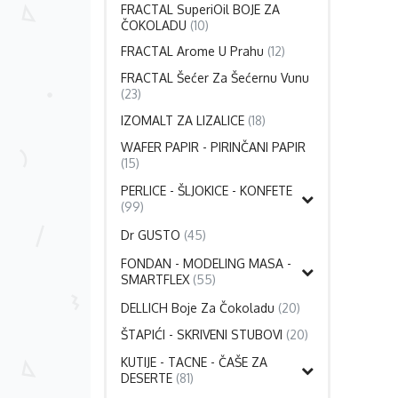
FRACTAL SuperiOil BOJE ZA
ČOKOLADU
(10)
FRACTAL Arome U Prahu
(12)
FRACTAL Šećer Za Šećernu Vunu
(23)
IZOMALT ZA LIZALICE
(18)
WAFER PAPIR - PIRINČANI PAPIR
(15)
PERLICE - ŠLJOKICE - KONFETE
(99)
Dr GUSTO
(45)
FONDAN - MODELING MASA -
SMARTFLEX
(55)
DELLICH Boje Za Čokoladu
(20)
ŠTAPIĆI - SKRIVENI STUBOVI
(20)
KUTIJE - TACNE - ČAŠE ZA
DESERTE
(81)