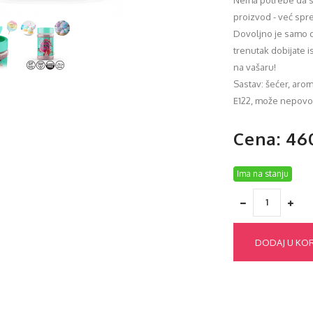
Nema potrebe da sa
proizvod - već sp
Dovoljno je samo d
trenutak dobijate i
na vašaru!
Sastav: šećer, aroma
E122, može nepovol
Cena: 46
Ima na stanju
DODAJ U KO