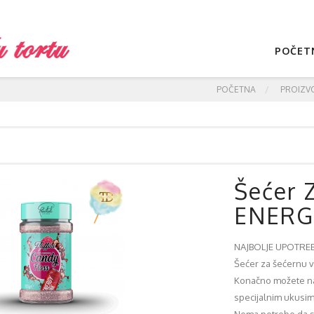
POČET
POČETNA
PROIZV
Šećer 
ENERG
NAJBOLJE UPOTREBI
Šećer za šećernu 
Konačno možete nap
specijalnim ukusima