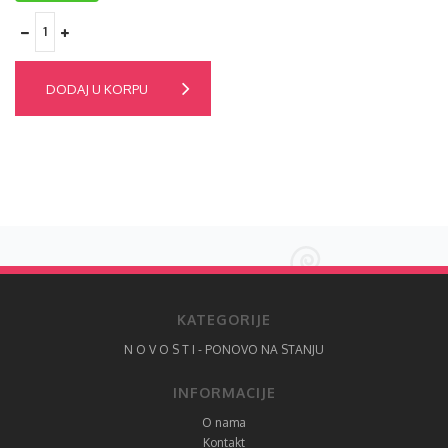
DODAJ U KORPU
KATEGORIJE
N O V O S T I - PONOVO NA STANJU
INFORMACIJE
O nama
Kontakt