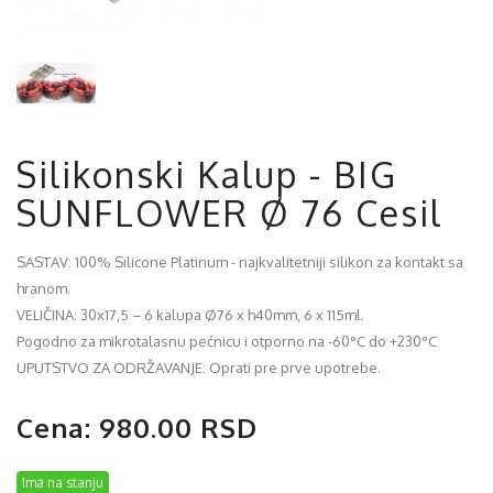
Silikonski Kalup - BIG
SUNFLOWER Ø 76 Cesil
SASTAV: 100% Silicone Platinum - najkvalitetniji silikon za kontakt sa
hranom.
VELIČINA: 30x17,5 – 6 kalupa Ø76 x h40mm, 6 x 115ml.
Pogodno za mikrotalasnu pećnicu i otporno na -60°C do +230°C
UPUTSTVO ZA ODRŽAVANJE: Oprati pre prve upotrebe.
Cena: 980.00 RSD
Ima na stanju