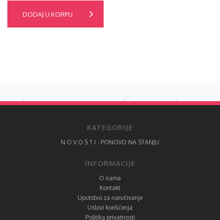
DODAJ U KORPU
KATEGORIJE
N O V O S T I - PONOVO NA STANJU
INFORMACIJE
O nama
Kontakt
Uputstvo za naručivanje
Uslovi korišćenja
Politika privatnosti