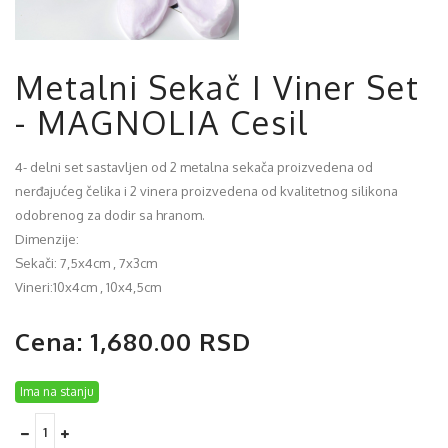
Metalni Sekač I Viner Set
- MAGNOLIA Cesil
4- delni set sastavljen od 2 metalna sekača proizvedena od
nerđajućeg čelika i 2 vinera proizvedena od kvalitetnog silikona
odobrenog za dodir sa hranom.
Dimenzije:
Sekači: 7,5x4cm , 7x3cm
Vineri:10x4cm , 10x4,5cm
Cena: 1,680.00 RSD
Ima na stanju