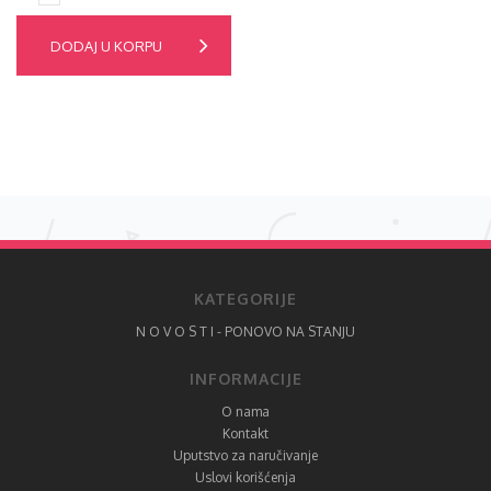
DODAJ U KORPU
KATEGORIJE
N O V O S T I - PONOVO NA STANJU
INFORMACIJE
O nama
Kontakt
Uputstvo za naručivanje
Uslovi korišćenja