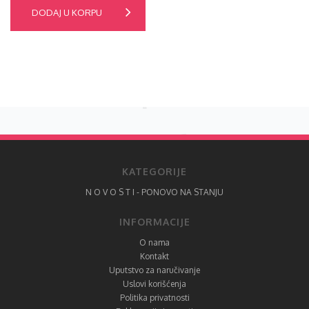
DODAJ U KORPU
KATEGORIJE
N O V O S T I - PONOVO NA STANJU
INFORMACIJE
O nama
Kontakt
Uputstvo za naručivanje
Uslovi korišćenja
Politika privatnosti