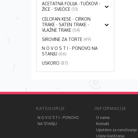
ACETATNA FOLIJA -TUČKOVI -
ŽICE - SVEĆICE
(51)
CELOFAN KESE - CIRKON
TRAKE - SATEN TRAKE -
VLAŽNE TRAKE
(54)
SIROVINE ZA TORTE
(49)
N O V O S T I - PONOVO NA
STANJU
(66)
USKORO
(87)
KATEGORIJE
INFORMACIJE
N O V O S T I - PONOVO
O nama
NA STANJU
Kontakt
Uputstvo za naručivanje
Uslovi korišćenja