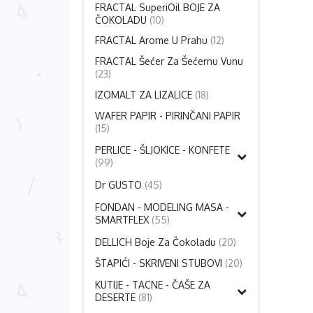
FRACTAL SuperiOil BOJE ZA
ČOKOLADU
(10)
FRACTAL Arome U Prahu
(12)
FRACTAL Šećer Za Šećernu Vunu
(23)
IZOMALT ZA LIZALICE
(18)
WAFER PAPIR - PIRINČANI PAPIR
(15)
PERLICE - ŠLJOKICE - KONFETE
(99)
Dr GUSTO
(45)
FONDAN - MODELING MASA -
SMARTFLEX
(55)
DELLICH Boje Za Čokoladu
(20)
ŠTAPIĆI - SKRIVENI STUBOVI
(20)
KUTIJE - TACNE - ČAŠE ZA
DESERTE
(81)