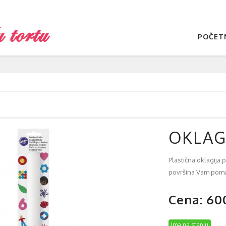
POČET
OKLAGI
Plastična oklagija
površina Vam pomaže
Cena: 60
Ima na stanju