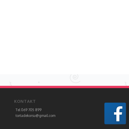
KONTAKT
Tel 069 705 899
tortadekorsu@gmail.com