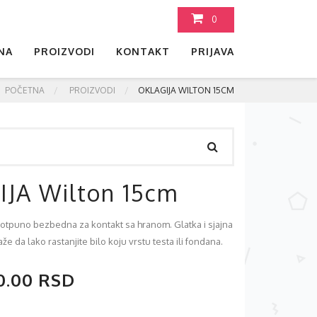
0
NA
PROIZVODI
KONTAKT
PRIJAVA
POČETNA
PROIZVODI
OKLAGIJA WILTON 15CM
JA Wilton 15cm
 potpuno bezbedna za kontakt sa hranom. Glatka i sjajna
 da lako rastanjite bilo koju vrstu testa ili fondana.
0.00 RSD