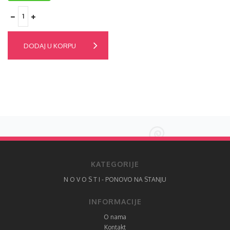
DODAJ U KORPU
KATEGORIJE
N O V O S T I - PONOVO NA STANJU
INFORMACIJE
O nama
Kontakt