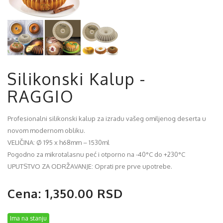
Silikonski Kalup -
RAGGIO
Profesionalni silikonski kalup za izradu vašeg omiljenog deserta u
novom modernom obliku.
VELIČINA: Ø 195 x h68mm – 1530ml
Pogodno za mikrotalasnu peć i otporno na -40°C do +230°C
UPUTSTVO ZA ODRŽAVANJE: Oprati pre prve upotrebe.
Cena: 1,350.00 RSD
Ima na stanju