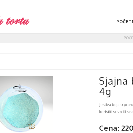
POČET
POČ
Sjajna 
4g
Jestiva boja u prah
koristiti suvo ili 
Cena: 22