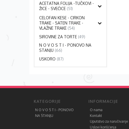
ACETATNA FOLIJA -TUČKOVI -
ŽICE - SVEĆICE
(51)
CELOFAN KESE - CIRKON
TRAKE - SATEN TRAKE -
VLAŽNE TRAKE
(54)
SIROVINE ZA TORTE
(49)
N O V O S T I - PONOVO NA
STANJU
(66)
USKORO
(87)
KATEGORIJE
INFORMACIJE
N O V O S T I - PONOVO
O nama
NA STANJU
Kontakt
Uputstvo za naručivanje
Uslovi korišćenja