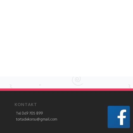
KONTAKT
Tel 069 705 899
tortadekorsu@gmail.com