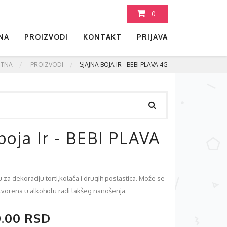
0
NA
PROIZVODI
KONTAKT
PRIJAVA
ETNA
PROIZVODI
SJAJNA BOJA IR - BEBI PLAVA 4G
boja Ir - BEBI PLAVA
u za dekoraciju torti,kolača i drugih poslastica. Može se
rastvorena u alkoholu radi lakšeg nanošenja.
0.00 RSD