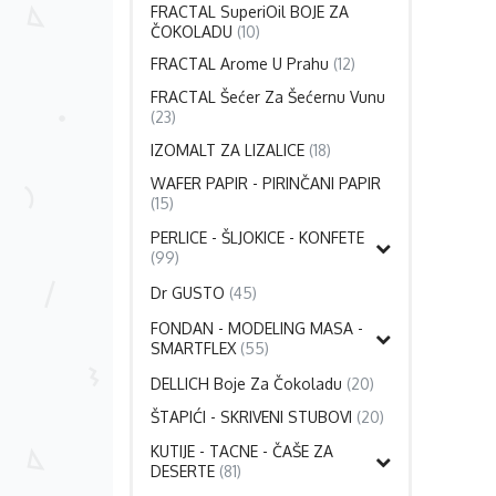
FRACTAL SuperiOil BOJE ZA
ČOKOLADU
(10)
FRACTAL Arome U Prahu
(12)
FRACTAL Šećer Za Šećernu Vunu
(23)
IZOMALT ZA LIZALICE
(18)
WAFER PAPIR - PIRINČANI PAPIR
(15)
PERLICE - ŠLJOKICE - KONFETE
(99)
Dr GUSTO
(45)
FONDAN - MODELING MASA -
SMARTFLEX
(55)
DELLICH Boje Za Čokoladu
(20)
ŠTAPIĆI - SKRIVENI STUBOVI
(20)
KUTIJE - TACNE - ČAŠE ZA
DESERTE
(81)