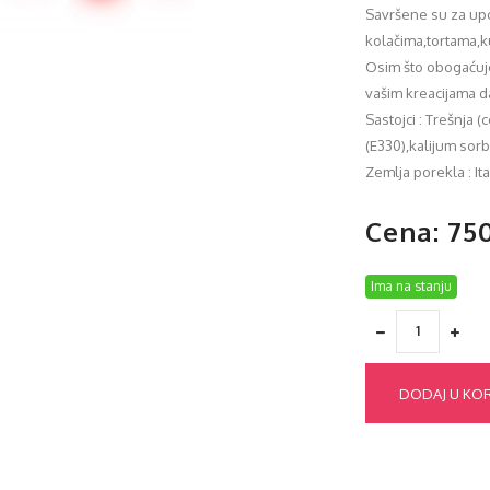
Savršene su za upo
kolačima,tortama,k
Osim što obogaćuje
vašim kreacijama d
Sastojci : Trešnja (
(E330),kalijum sorb
Zemlja porekla : Ita
Cena: 75
Ima na stanju
DODAJ U KO