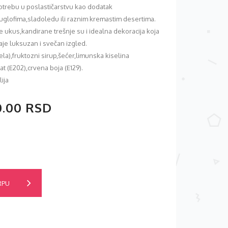
trebu u poslastičarstvu kao dodatak
uglofima,sladoledu ili raznim kremastim desertima.
 ukus,kandirane trešnje su i idealna dekoracija koja
aje luksuzan i svečan izgled.
cela),fruktozni sirup,šećer,limunska kiselina
at (E202),crvena boja (E129).
lija
0.00 RSD
RPU