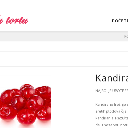
POČET
P
Kandir
NAJBOLJE UPOTREBI
Kandirane trešnje 
zrelih plodova čij
kandiranja. Rezulta
daju posebnu notu 