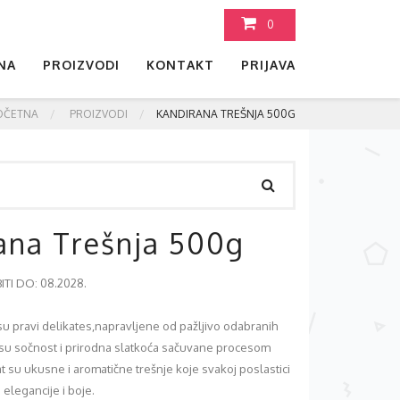
0
NA
PROIZVODI
KONTAKT
PRIJAVA
OČETNA
PROIZVODI
KANDIRANA TREŠNJA 500G
ana Trešnja 500g
TI DO: 08.2028.
su pravi delikates,napravljene od pažljivo odabranih
a su sočnost i prirodna slatkoća sačuvane procesom
t su ukusne i aromatične trešnje koje svakoj poslastici
elegancije i boje.