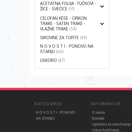
ACETATNA FOLIJA -TUČKOVI -
ŽICE - SVEĆICE
(51)
CELOFAN KESE - CIRKON
TRAKE - SATEN TRAKE -
VLAŽNE TRAKE
(54)
SIROVINE ZA TORTE
(49)
N O V O S T I - PONOVO NA
STANJU
(66)
USKORO
(87)
KATEGORIJE
INFORMACIJE
N O V O S T I - PONOVO
O nama
NA STANJU
Kontakt
Uputstvo za naručivanje
Uslovi korišćenja