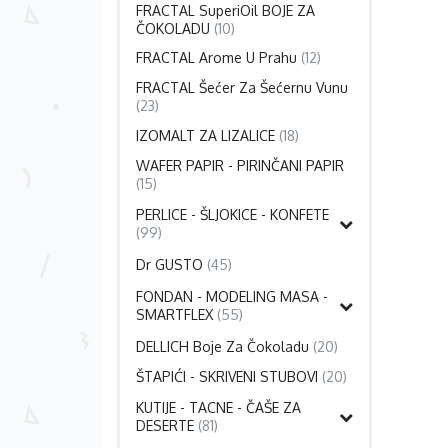
FRACTAL SuperiOil BOJE ZA
ČOKOLADU
(10)
FRACTAL Arome U Prahu
(12)
FRACTAL Šećer Za Šećernu Vunu
(23)
IZOMALT ZA LIZALICE
(18)
WAFER PAPIR - PIRINČANI PAPIR
(15)
PERLICE - ŠLJOKICE - KONFETE
(99)
Dr GUSTO
(45)
FONDAN - MODELING MASA -
SMARTFLEX
(55)
DELLICH Boje Za Čokoladu
(20)
ŠTAPIĆI - SKRIVENI STUBOVI
(20)
KUTIJE - TACNE - ČAŠE ZA
DESERTE
(81)