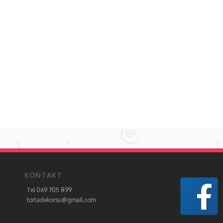
KONTAKT
Tel 069 705 899
tortadekorsu@gmail.com