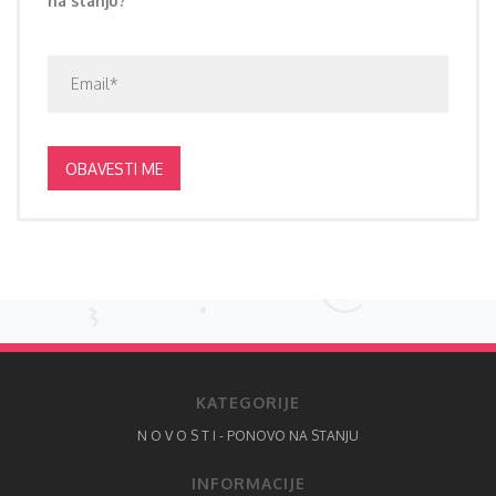
na stanju?
OBAVESTI ME
KATEGORIJE
N O V O S T I - PONOVO NA STANJU
INFORMACIJE