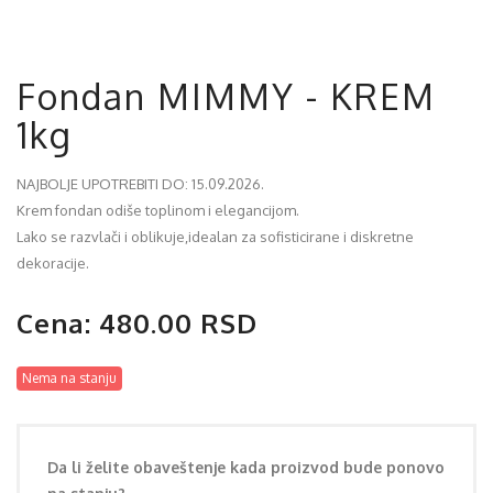
Fondan MIMMY - KREM
1kg
NAJBOLJE UPOTREBITI DO: 15.09.2026.
Krem fondan odiše toplinom i elegancijom.
Lako se razvlači i oblikuje,idealan za sofisticirane i diskretne
dekoracije.
Cena: 480.00 RSD
Nema na stanju
Da li želite obaveštenje kada proizvod bude ponovo