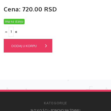
Cena: 720.00 RSD
Ima na stanju
DODAJ U KORPU
KATEGORIJE
N O V O S T I - PONOVO NA STANJU