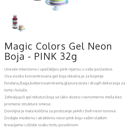
Magic Colors Gel Neon
Boja - PINK 32g
Unesite intenzivnu i upečatljivu pink nijansu u vaše poslastice.
Ova visoko koncentrovana gel boja idealna je za bojenje
fondana,šlaga,buttercream krema,glazure,testa i drugih dekoracija za
torte i kolače.
Zahvaljujući gel teksturi,boja se lako dozira i ravnomerno meša bez
promene strukture smese.
Dovoljna je mala količina za postizanje jarkih i živih neon tonova.
Dodajte modernu i atraktivnu neon pink boju vašim slatkim
kreacijama i učinite svaku tortu posebnom.