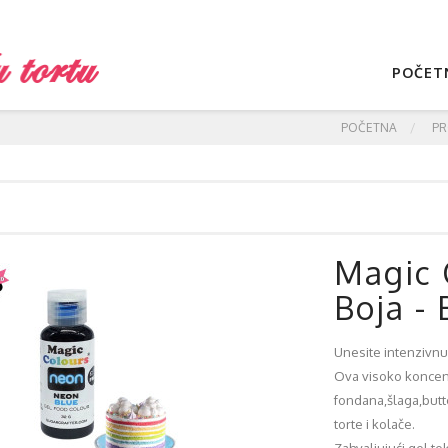
POČET
POČETNA
PR
Magic 
Boja -
Unesite intenzivnu 
Ova visoko koncent
fondana,šlaga,butt
torte i kolače.