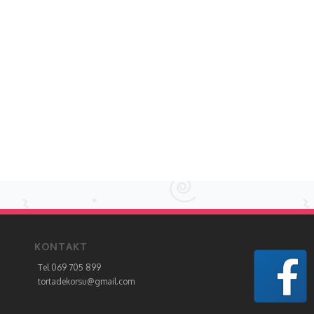
KONTAKT
Tel 069 705 899
tortadekorsu@gmail.com