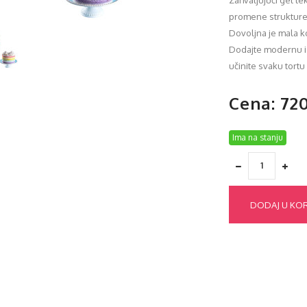
Zahvaljujući gel t
promene struktur
Dovoljna je mala ko
Dodajte modernu i 
učinite svaku tort
Cena: 72
Ima na stanju
DODAJ U KO