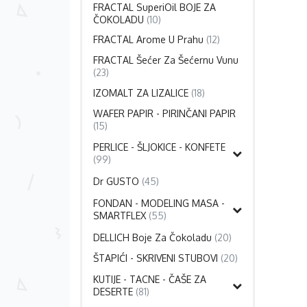
FRACTAL SuperiOil BOJE ZA
ČOKOLADU
(10)
FRACTAL Arome U Prahu
(12)
FRACTAL Šećer Za Šećernu Vunu
(23)
IZOMALT ZA LIZALICE
(18)
WAFER PAPIR - PIRINČANI PAPIR
(15)
PERLICE - ŠLJOKICE - KONFETE
(99)
Dr GUSTO
(45)
FONDAN - MODELING MASA -
SMARTFLEX
(55)
DELLICH Boje Za Čokoladu
(20)
ŠTAPIĆI - SKRIVENI STUBOVI
(20)
KUTIJE - TACNE - ČAŠE ZA
DESERTE
(81)