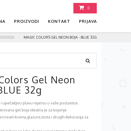
0
NA
PROIZVODI
KONTAKT
PRIJAVA
OIZVODI
MAGIC COLORS GEL NEON BOJA - BLUE 32G
Colors Gel Neon
 BLUE 32g
i upečatljivu plavu nijansu u vaše poslastice.
rovana gel boja idealna je za bojenje
ercream krema,glazure,testa i drugih dekoracija za