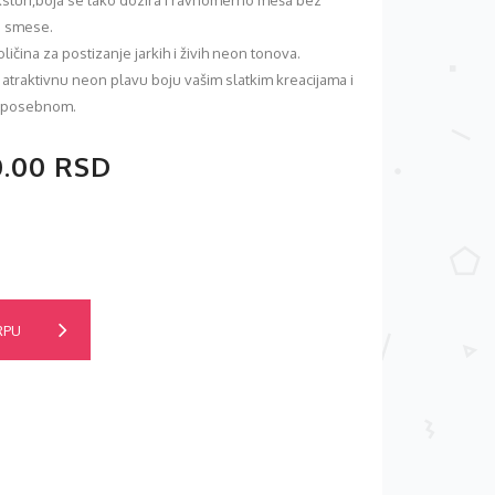
eksturi,boja se lako dozira i ravnomerno meša bez
e smese.
ličina za postizanje jarkih i živih neon tonova.
atraktivnu neon plavu boju vašim slatkim kreacijama i
u posebnom.
0.00 RSD
RPU