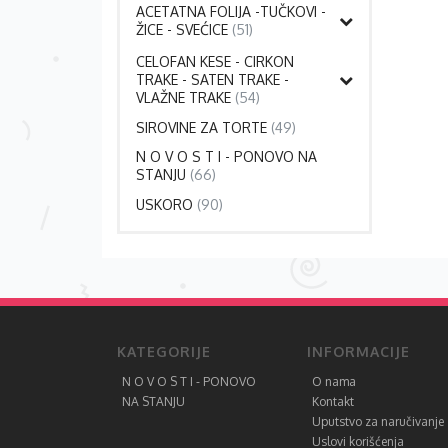
ACETATNA FOLIJA -TUČKOVI -
ŽICE - SVEĆICE
(51)
CELOFAN KESE - CIRKON
TRAKE - SATEN TRAKE -
VLAŽNE TRAKE
(54)
SIROVINE ZA TORTE
(49)
N O V O S T I - PONOVO NA
STANJU
(66)
USKORO
(90)
KATEGORIJE
INFORMACIJE
N O V O S T I - PONOVO
O nama
NA STANJU
Kontakt
Uputstvo za naručivanje
Uslovi korišćenja