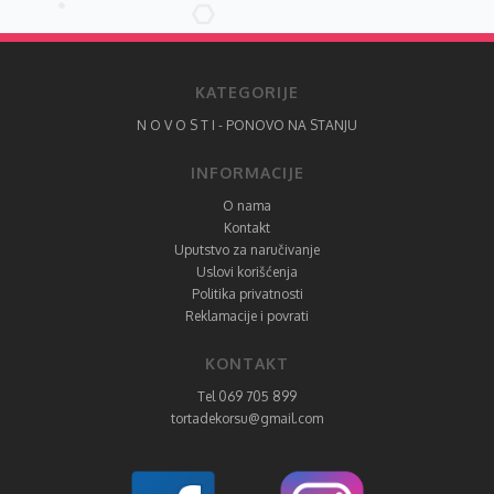
KATEGORIJE
N O V O S T I - PONOVO NA STANJU
INFORMACIJE
O nama
Kontakt
Uputstvo za naručivanje
Uslovi korišćenja
Politika privatnosti
Reklamacije i povrati
KONTAKT
Tel 069 705 899
tortadekorsu@gmail.com