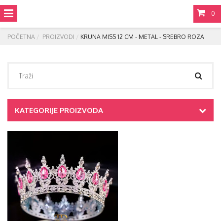
0
POČETNA
PROIZVODI
KRUNA MISS 12 CM - METAL - SREBRO ROZA
KATEGORIJE PROIZVODA