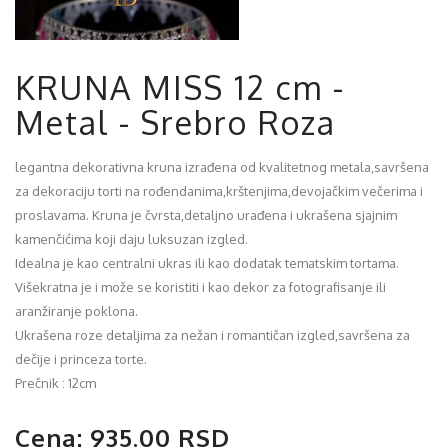
KRUNA MISS 12 cm -
Metal - Srebro Roza
legantna dekorativna kruna izrađena od kvalitetnog metala,savršena
za dekoraciju torti na rođendanima,krštenjima,devojačkim večerima i
proslavama. Kruna je čvrsta,detaljno urađena i ukrašena sjajnim
kamenčićima koji daju luksuzan izgled.
Idealna je kao centralni ukras ili kao dodatak tematskim tortama.
Višekratna je i može se koristiti i kao dekor za fotografisanje ili
aranžiranje poklona.
Ukrašena roze detaljima za nežan i romantičan izgled,savršena za
dečije i princeza torte.
Prečnik : 12cm
Cena: 935.00 RSD