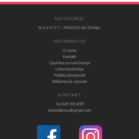
KATEGORIJE
N O V O S T I - PONOVO NA STANJU
INFORMACIJE
O nama
Kontakt
Uputstvo za naručivanje
Uslovi korišćenja
Politika privatnosti
Reklamacije i povrati
KONTAKT
Tel 069 705 899
tortadekorsu@gmail.com