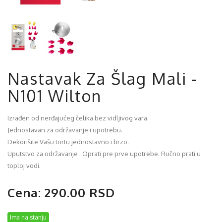
Nastavak Za Šlag Mali -
N101 Wilton
Izrađen od nerđajućeg čelika bez vidljivog vara.
Jednostavan za održavanje i upotrebu.
Dekorišite Vašu tortu jednostavno i brzo.
Uputstvo za održavanje : Oprati pre prve upotrebe. Ručno prati u
toploj vodi.
Cena: 290.00 RSD
Ima na stanju