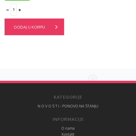
DODAJ U KORPU
KATEGORIJE
N O V O S T I - PONOVO NA STANJU
INFORMACIJE
O nama
Kontakt