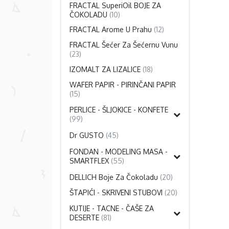
FRACTAL SuperiOil BOJE ZA
ČOKOLADU
(10)
FRACTAL Arome U Prahu
(12)
FRACTAL Šećer Za Šećernu Vunu
(23)
IZOMALT ZA LIZALICE
(18)
WAFER PAPIR - PIRINČANI PAPIR
(15)
PERLICE - ŠLJOKICE - KONFETE
(99)
Dr GUSTO
(45)
FONDAN - MODELING MASA -
SMARTFLEX
(55)
DELLICH Boje Za Čokoladu
(20)
ŠTAPIĆI - SKRIVENI STUBOVI
(20)
KUTIJE - TACNE - ČAŠE ZA
DESERTE
(81)