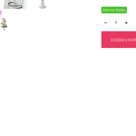
Ima na stanju
DODAJ U KO