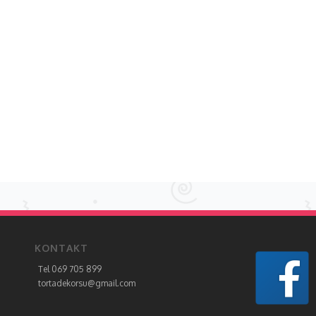
KONTAKT
Tel 069 705 899
tortadekorsu@gmail.com