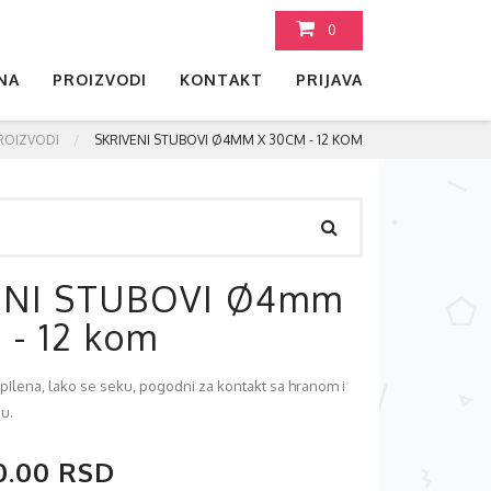
0
NA
PROIZVODI
KONTAKT
PRIJAVA
ROIZVODI
SKRIVENI STUBOVI Ø4MM X 30CM - 12 KOM
ENI STUBOVI Ø4mm
 - 12 kom
opilena, lako se seku, pogodni za kontakt sa hranom i
u.
0.00 RSD