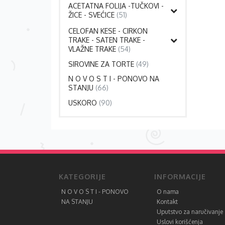
ACETATNA FOLIJA -TUČKOVI -
ŽICE - SVEĆICE
(51)
CELOFAN KESE - CIRKON
TRAKE - SATEN TRAKE -
VLAŽNE TRAKE
(54)
SIROVINE ZA TORTE
(49)
N O V O S T I - PONOVO NA
STANJU
(66)
USKORO
(90)
KATEGORIJE
INFORMACIJE
N O V O S T I - PONOVO
O nama
NA STANJU
Kontakt
Uputstvo za naručivanje
Uslovi korišćenja