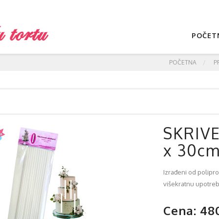
POČET
POČETNA
P
SKRIV
x 30cm
Izrađeni od polipr
višekratnu upotreb
Cena: 48