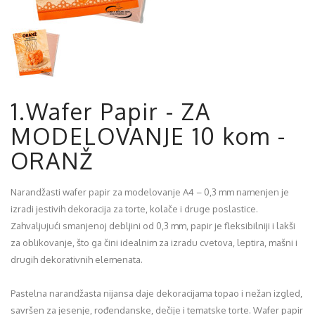
1.Wafer Papir - ZA
MODELOVANJE 10 kom -
ORANŽ
Narandžasti wafer papir za modelovanje A4 – 0,3 mm namenjen je
izradi jestivih dekoracija za torte, kolače i druge poslastice.
Zahvaljujući smanjenoj debljini od 0,3 mm, papir je fleksibilniji i lakši
za oblikovanje, što ga čini idealnim za izradu cvetova, leptira, mašni i
drugih dekorativnih elemenata.
Pastelna narandžasta nijansa daje dekoracijama topao i nežan izgled,
savršen za jesenje, rođendanske, dečije i tematske torte. Wafer papir