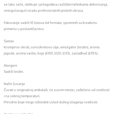
se lako seče, oblikuje i prilagođava različitim tehnikama dekorisanja,
omogućavajući izradu profesionalnih jestivih ukrasa.
Pakovanje sadrži 10 listova A4 formata, spremnih za kreativnu
primenu u poslastičarstvu.
Sastav
Krompirov skrob, suncokretovo ulje, emulgator (lecitin), aroma
jagode, aroma vanile, boje (E100, E120, E133), zaslađivač (E955).
Alergeni
Sadrži lecitin.
Način čuvanja
Čuvati u originalnoj ambalaži, na suvom mestu, zaštićeno od svetlosti
i na sobnoj temperaturi.
Prirodne boje mogu izbledeti usled dužeg izlaganja svetlosti.