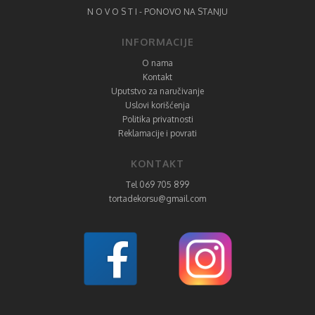
N O V O S T I - PONOVO NA STANJU
INFORMACIJE
O nama
Kontakt
Uputstvo za naručivanje
Uslovi korišćenja
Politika privatnosti
Reklamacije i povrati
KONTAKT
Tel 069 705 899
tortadekorsu@gmail.com