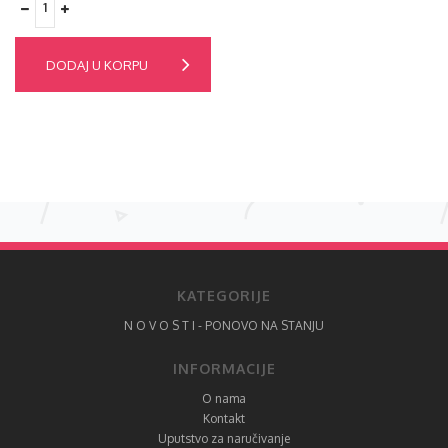
DODAJ U KORPU
KATEGORIJE
N O V O S T I - PONOVO NA STANJU
INFORMACIJE
O nama
Kontakt
Uputstvo za naručivanje