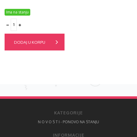
Ima na stanju
DODAJ U KORPU
KATEGORIJE
N O V O S T I - PONOVO NA STANJU
INFORMACIJE