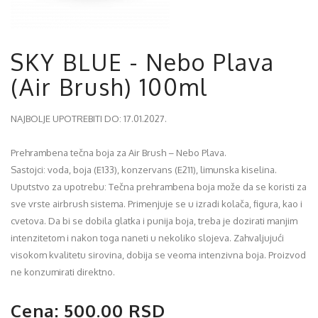
SKY BLUE - Nebo Plava
(Air Brush) 100ml
NAJBOLJE UPOTREBITI DO: 17.01.2027.
Prehrambena tečna boja za Air Brush – Nebo Plava.
Sastojci: voda, boja (E133), konzervans (E211), limunska kiselina.
Uputstvo za upotrebu: Tečna prehrambena boja može da se koristi za
sve vrste airbrush sistema. Primenjuje se u izradi kolača, figura, kao i
cvetova. Da bi se dobila glatka i punija boja, treba je dozirati manjim
intenzitetom i nakon toga naneti u nekoliko slojeva. Zahvaljujući
visokom kvalitetu sirovina, dobija se veoma intenzivna boja. Proizvod
ne konzumirati direktno.
Cena: 500.00 RSD