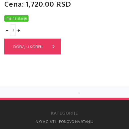
Cena: 1,720.00 RSD
Ima na stanju
DODAJ U KORPU
KATEGORIJE
N O V O S T I - PONOVO NA STANJU