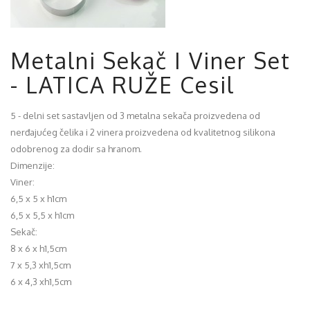
Metalni Sekač I Viner Set
- LATICA RUŽE Cesil
5 - delni set sastavljen od 3 metalna sekača proizvedena od
nerđajućeg čelika i 2 vinera proizvedena od kvalitetnog silikona
odobrenog za dodir sa hranom.
Dimenzije:
Viner:
6,5 x 5 x h1cm
6,5 x 5,5 x h1cm
Sekač:
8 x 6 x h1,5cm
7 x 5,3 xh1,5cm
6 x 4,3 xh1,5cm