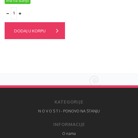
Ima na stanju
DODAJ U KORPU
KATEGORIJE
N O V O S T I - PONOVO NA STANJU
INFORMACIJE
O nama