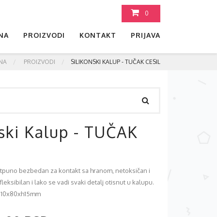
0
NA
PROIZVODI
KONTAKT
PRIJAVA
NA
PROIZVODI
SILIKONSKI KALUP - TUČAK CESIL
nski Kalup - TUČAK
otpuno bezbedan za kontakt sa hranom, netoksičan i
leksibilan i lako se vadi svaki detalj otisnut u kalupu.
 110x80xh15mm