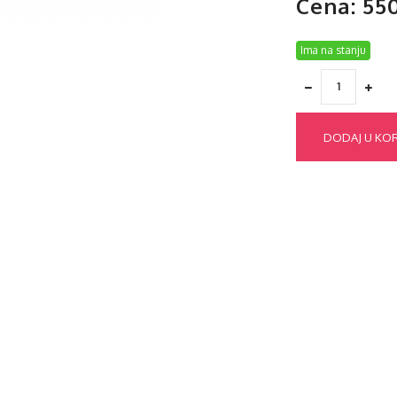
Cena: 55
Ima na stanju
DODAJ U KO