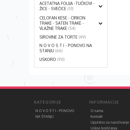
ACETATNA FOLIJA -TUČKOVI -
ŽICE - SVEĆICE
(51)
CELOFAN KESE - CIRKON
TRAKE - SATEN TRAKE -
VLAŽNE TRAKE
(54)
SIROVINE ZA TORTE
(49)
N O V O S T I - PONOVO NA
STANJU
(66)
USKORO
(90)
KATEGORIJE
INFORMACIJE
N O V O S T I - PONOVO
O nama
NA STANJU
Kontakt
Uputstvo za naručivanje
Uslovi korišćenja