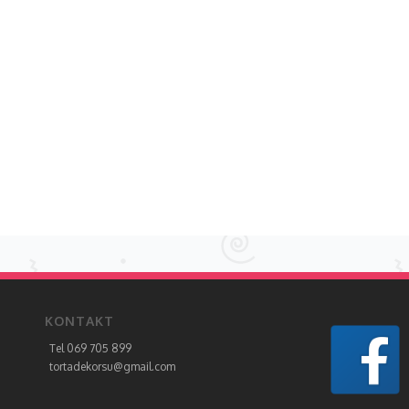
KONTAKT
Tel 069 705 899
tortadekorsu@gmail.com