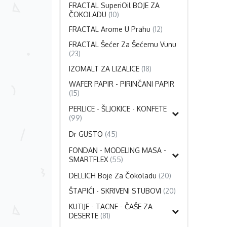
FRACTAL SuperiOil BOJE ZA
ČOKOLADU
(10)
FRACTAL Arome U Prahu
(12)
FRACTAL Šećer Za Šećernu Vunu
(23)
IZOMALT ZA LIZALICE
(18)
WAFER PAPIR - PIRINČANI PAPIR
(15)
PERLICE - ŠLJOKICE - KONFETE
(99)
Dr GUSTO
(45)
FONDAN - MODELING MASA -
SMARTFLEX
(55)
DELLICH Boje Za Čokoladu
(20)
ŠTAPIĆI - SKRIVENI STUBOVI
(20)
KUTIJE - TACNE - ČAŠE ZA
DESERTE
(81)