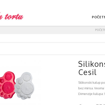
POČET
POČET
Siliko
Cesil
Silikonski kalup p
bez mirisa. Veoma f
Dimenzije kalupa: