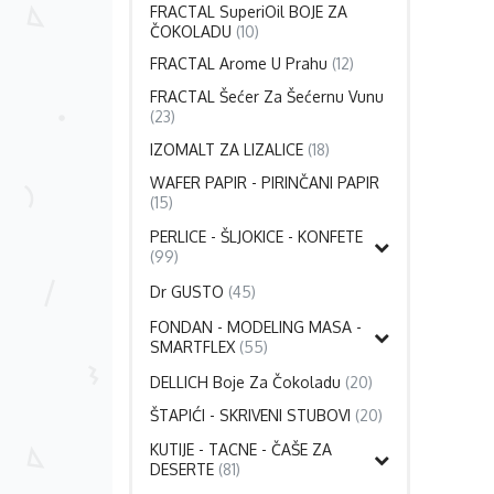
FRACTAL SuperiOil BOJE ZA
ČOKOLADU
(10)
FRACTAL Arome U Prahu
(12)
FRACTAL Šećer Za Šećernu Vunu
(23)
IZOMALT ZA LIZALICE
(18)
WAFER PAPIR - PIRINČANI PAPIR
(15)
PERLICE - ŠLJOKICE - KONFETE
(99)
Dr GUSTO
(45)
FONDAN - MODELING MASA -
SMARTFLEX
(55)
DELLICH Boje Za Čokoladu
(20)
ŠTAPIĆI - SKRIVENI STUBOVI
(20)
KUTIJE - TACNE - ČAŠE ZA
DESERTE
(81)