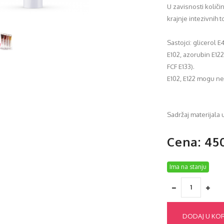
U zavisnosti količi
krajnje intezivnih 
Sastojci: glicerol E
E102, azorubin E122)
FCF E133).
E102, E122 mogu ne
Sadržaj materijala 
Cena: 45
Ima na stanju
DODAJ U KO