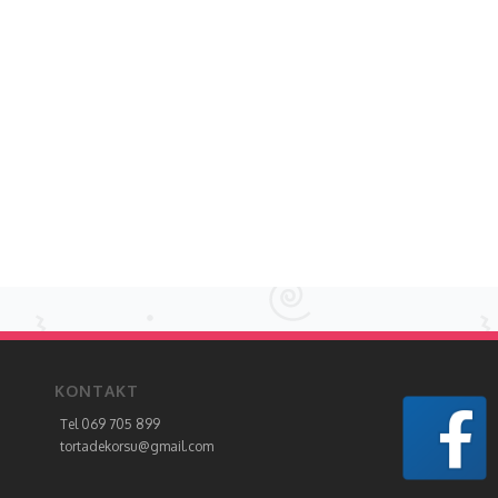
KONTAKT
Tel 069 705 899
tortadekorsu@gmail.com