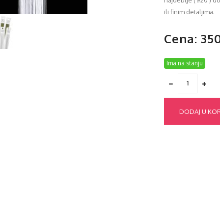
najdeblje ( #20 ) d
ili finim detaljima.
Cena: 35
Ima na stanju
DODAJ U KO