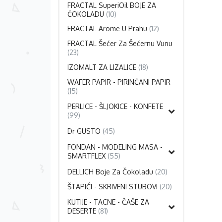
FRACTAL SuperiOil BOJE ZA
ČOKOLADU
(10)
FRACTAL Arome U Prahu
(12)
FRACTAL Šećer Za Šećernu Vunu
(23)
IZOMALT ZA LIZALICE
(18)
WAFER PAPIR - PIRINČANI PAPIR
(15)
PERLICE - ŠLJOKICE - KONFETE
(99)
Dr GUSTO
(45)
FONDAN - MODELING MASA -
SMARTFLEX
(55)
DELLICH Boje Za Čokoladu
(20)
ŠTAPIĆI - SKRIVENI STUBOVI
(20)
KUTIJE - TACNE - ČAŠE ZA
DESERTE
(81)