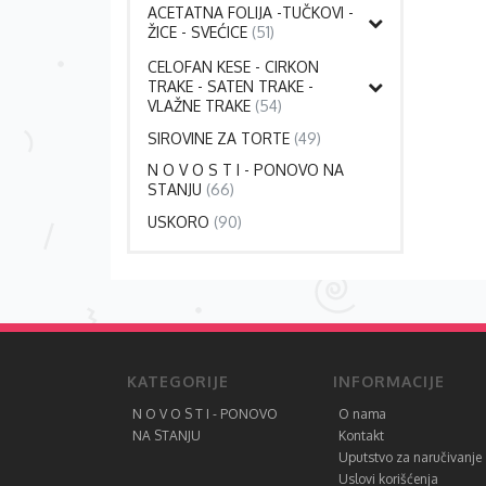
ACETATNA FOLIJA -TUČKOVI -
ŽICE - SVEĆICE
(51)
CELOFAN KESE - CIRKON
TRAKE - SATEN TRAKE -
VLAŽNE TRAKE
(54)
SIROVINE ZA TORTE
(49)
N O V O S T I - PONOVO NA
STANJU
(66)
USKORO
(90)
KATEGORIJE
INFORMACIJE
N O V O S T I - PONOVO
O nama
NA STANJU
Kontakt
Uputstvo za naručivanje
Uslovi korišćenja