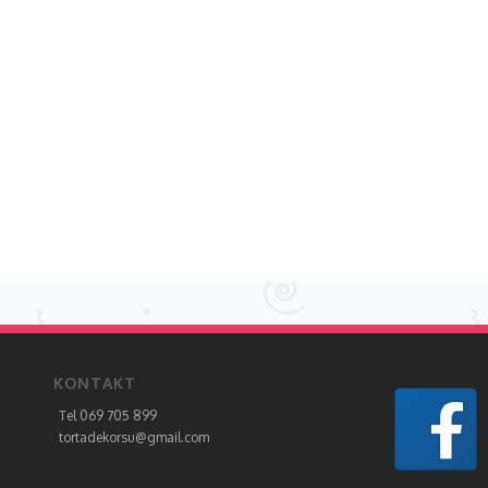
KONTAKT
Tel 069 705 899
tortadekorsu@gmail.com