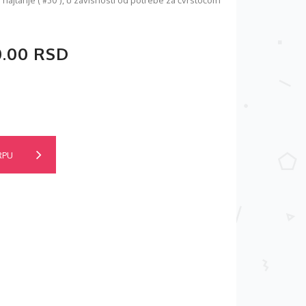
o najtanje ( #30 ), u zavisnosti od potrebe za čvrstoćom
0.00 RSD
RPU