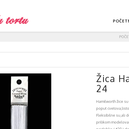
POČET
POČE
Žica H
24
Hamilworth žice su 
poput cvetova,list
Fleksibilne su,ali 
prilikom modelovan