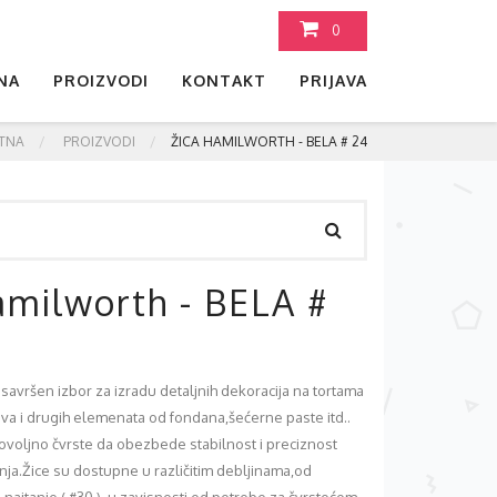
0
NA
PROIZVODI
KONTAKT
PRIJAVA
TNA
PROIZVODI
ŽICA HAMILWORTH - BELA # 24
amilworth - BELA #
savršen izbor za izradu detaljnih dekoracija na tortama
ova i drugih elemenata od fondana,šećerne paste itd..
dovoljno čvrste da obezbede stabilnost i preciznost
ja.Žice su dostupne u različitim debljinama,od