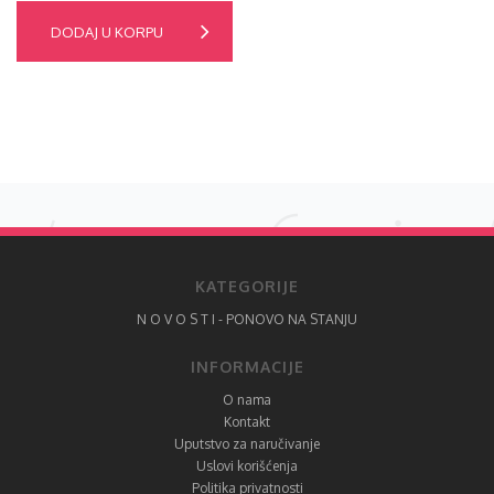
DODAJ U KORPU
KATEGORIJE
N O V O S T I - PONOVO NA STANJU
INFORMACIJE
O nama
Kontakt
Uputstvo za naručivanje
Uslovi korišćenja
Politika privatnosti