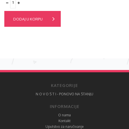
DODAJ U KORPU
KATEGORIJE
N O V O S T I - PONOVO NA STANJU
INFORMACIJE
O nama
Kontakt
Uputstvo za naručivanje