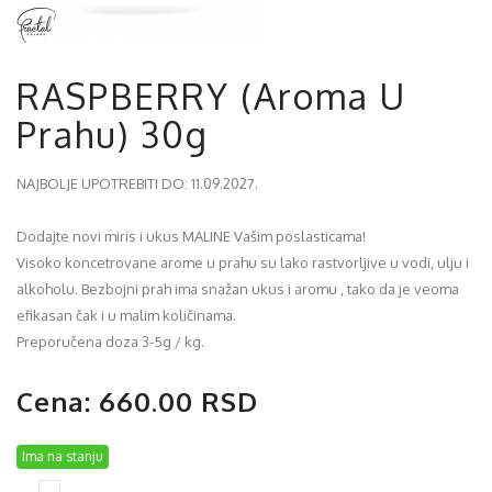
RASPBERRY (Aroma U
Prahu) 30g
NAJBOLJE UPOTREBITI DO: 11.09.2027.
Dodajte novi miris i ukus MALINE Vašim poslasticama!
Visoko koncetrovane arome u prahu su lako rastvorljive u vodi, ulju i
alkoholu. Bezbojni prah ima snažan ukus i aromu , tako da je veoma
efikasan čak i u malim količinama.
Preporučena doza 3-5g / kg.
Cena: 660.00 RSD
Ima na stanju