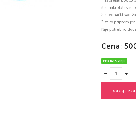
1. zagrejati bočicu
ili u mikrotalasnu 
2. ujednačiti sadrž
3. tako pripremlje
Nije potrebno dodav
Cena: 50
Ima na stanju
DODAJ U KO