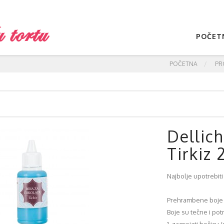
POČET
POČETNA
PR
Dellic
Tirkiz 
Najbolje upotrebiti
Prehrambene boje 
Boje su tečne i pot