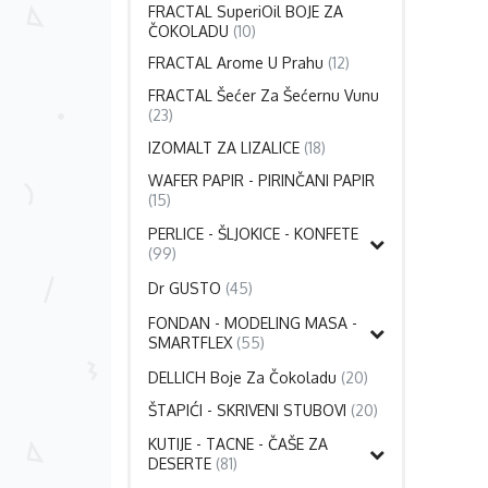
FRACTAL SuperiOil BOJE ZA
ČOKOLADU
(10)
FRACTAL Arome U Prahu
(12)
FRACTAL Šećer Za Šećernu Vunu
(23)
IZOMALT ZA LIZALICE
(18)
WAFER PAPIR - PIRINČANI PAPIR
(15)
PERLICE - ŠLJOKICE - KONFETE
(99)
Dr GUSTO
(45)
FONDAN - MODELING MASA -
SMARTFLEX
(55)
DELLICH Boje Za Čokoladu
(20)
ŠTAPIĆI - SKRIVENI STUBOVI
(20)
KUTIJE - TACNE - ČAŠE ZA
DESERTE
(81)