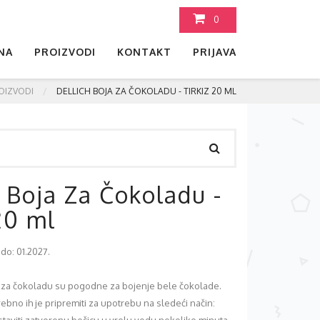
0
NA
PROIZVODI
KONTAKT
PRIJAVA
OIZVODI
DELLICH BOJA ZA ČOKOLADU - TIRKIZ 20 ML
h Boja Za Čokoladu -
20 ml
 do: 01.2027.
za čokoladu su pogodne za bojenje bele čokolade.
rebno ih je pripremiti za upotrebu na sledeći način: