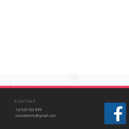
KONTAKT
Tel 069 705 899
tortadekorsu@gmail.com