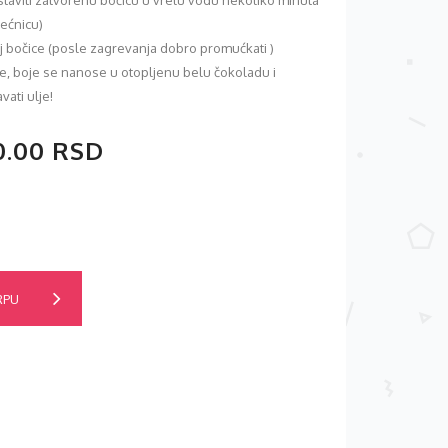
 (staviti zatvorenu bočicu u vrelu vodu nekoliko minuta
pećnicu)
aj bočice (posle zagrevanja dobro promućkati )
ne, boje se nanose u otopljenu belu čokoladu i
ati ulje!
0.00 RSD
RPU