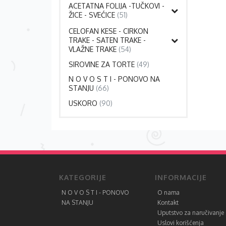
ACETATNA FOLIJA -TUČKOVI -
ŽICE - SVEĆICE
(51)
CELOFAN KESE - CIRKON
TRAKE - SATEN TRAKE -
VLAŽNE TRAKE
(54)
SIROVINE ZA TORTE
(49)
N O V O S T I - PONOVO NA
STANJU
(66)
USKORO
(90)
KATEGORIJE
INFORMACIJE
N O V O S T I - PONOVO
O nama
NA STANJU
Kontakt
Uputstvo za naručivanje
Uslovi korišćenja