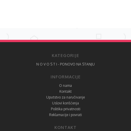
KATEGORIJE
N O V O S T I - PONOVO NA STANJU
INFORMACIJE
O nama
Kontakt
Uputstvo za naručivanje
Uslovi korišćenja
Politika privatnosti
Reklamacije i povrati
KONTAKT