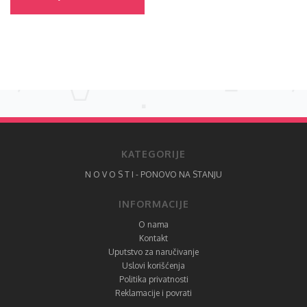
KATEGORIJE
N O V O S T I - PONOVO NA STANJU
INFORMACIJE
O nama
Kontakt
Uputstvo za naručivanje
Uslovi korišćenja
Politika privatnosti
Reklamacije i povrati