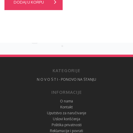
DODAJ U KORPU
KATEGORIJE
N O V O S T I - PONOVO NA STANJU
INFORMACIJE
O nama
Kontakt
Uputstvo za naručivanje
Uslovi korišćenja
Politika privatnosti
Reklamacije i povrati