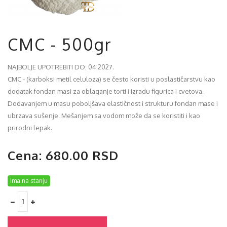
CMC - 500gr
NAJBOLJE UPOTREBITI DO: 04.2027.
CMC - (karboksi metil celuloza) se često koristi u poslastičarstvu kao
dodatak fondan masi za oblaganje torti i izradu figurica i cvetova.
Dodavanjem u masu poboljšava elastičnost i strukturu fondan mase i
ubrzava sušenje. Mešanjem sa vodom može da se koristiti i kao
prirodni lepak.
Cena: 680.00 RSD
Ima na stanju