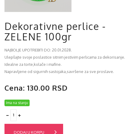
Dekorativne perlice -
ZELENE 100gr
NAJBOLJE UPOTREBITI DO: 20.01.2028.
Ulepšajte svoje poslastice sitnim jestivim perlicama za dekorisanje.
Idealne za torte,kolače i mafine.
Napravljene od sigurnih sastojaka,savršene za sve proslave.
Cena: 130.00 RSD
Ima na stanju
DODAJ U KORPU