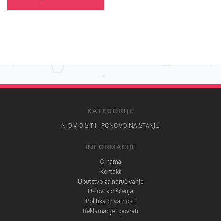
KATEGORIJE
N O V O S T I - PONOVO NA STANJU
INFORMACIJE
O nama
Kontakt
Uputstvo za naručivanje
Uslovi korišćenja
Politika privatnosti
Reklamacije i povrati