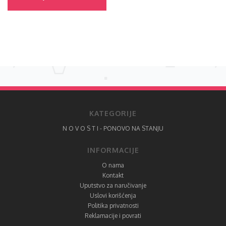
KATEGORIJE
N O V O S T I - PONOVO NA STANJU
INFORMACIJE
O nama
Kontakt
Uputstvo za naručivanje
Uslovi korišćenja
Politika privatnosti
Reklamacije i povrati