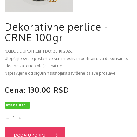
Dekorativne perlice -
CRNE 100gr
NAJBOLJE UPOTREBITI DO: 20.10.2026.
Ulepšajte svoje poslastice sitnim jestivim perlicama za dekorisanje.
Idealne za torte,kolače i mafine.
Napravljene od sigurnih sastojaka,savršene za sve proslave.
Cena: 130.00 RSD
Ima na stanju
DODAJ U KORPU