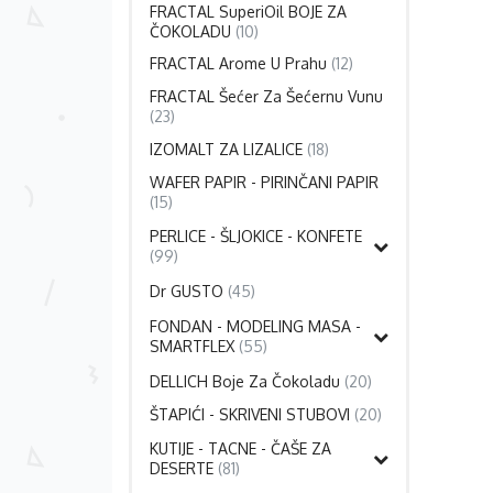
FRACTAL SuperiOil BOJE ZA
ČOKOLADU
(10)
FRACTAL Arome U Prahu
(12)
FRACTAL Šećer Za Šećernu Vunu
(23)
IZOMALT ZA LIZALICE
(18)
WAFER PAPIR - PIRINČANI PAPIR
(15)
PERLICE - ŠLJOKICE - KONFETE
(99)
Dr GUSTO
(45)
FONDAN - MODELING MASA -
SMARTFLEX
(55)
DELLICH Boje Za Čokoladu
(20)
ŠTAPIĆI - SKRIVENI STUBOVI
(20)
KUTIJE - TACNE - ČAŠE ZA
DESERTE
(81)