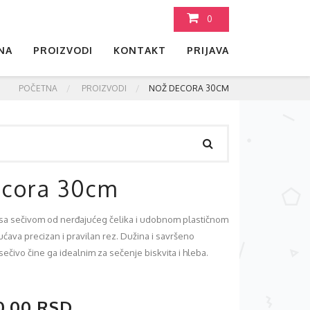
0
NA
PROIZVODI
KONTAKT
PRIJAVA
POČETNA
PROIZVODI
NOŽ DECORA 30CM
cora 30cm
sa sečivom od nerđajućeg čelika i udobnom plastičnom
́ava precizan i pravilan rez. Dužina i savršeno
sečivo čine ga idealnim za sečenje biskvita i hleba.
0.00 RSD