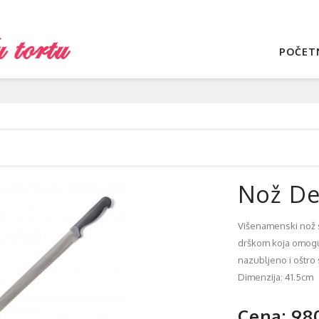
POČET
Nož De
Višenamenski nož 
drškom koja omoguc
nazubljeno i oštro 
Dimenzija: 41.5cm
Cena: 98