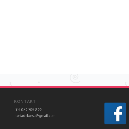
KONTAKT
Tel 069 705 899
tortadekorsu@gmail.com