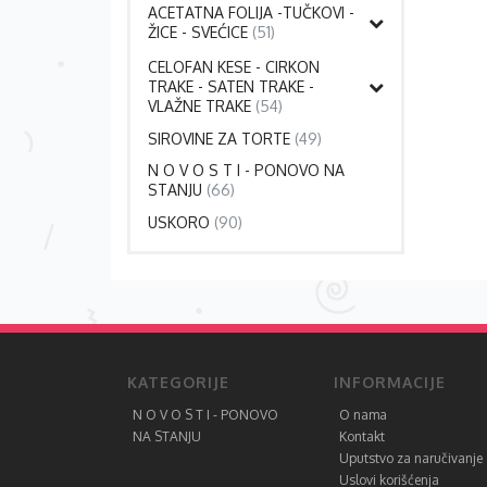
ACETATNA FOLIJA -TUČKOVI -
ŽICE - SVEĆICE
(51)
CELOFAN KESE - CIRKON
TRAKE - SATEN TRAKE -
VLAŽNE TRAKE
(54)
SIROVINE ZA TORTE
(49)
N O V O S T I - PONOVO NA
STANJU
(66)
USKORO
(90)
KATEGORIJE
INFORMACIJE
N O V O S T I - PONOVO
O nama
NA STANJU
Kontakt
Uputstvo za naručivanje
Uslovi korišćenja