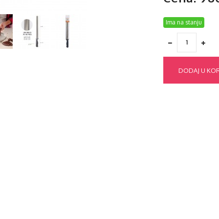
Ima na stanju
DODAJ U KO