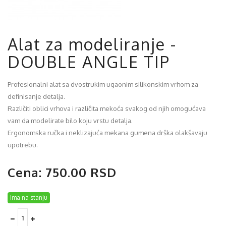
Alat za modeliranje -
DOUBLE ANGLE TIP
Profesionalni alat sa dvostrukim ugaonim silikonskim vrhom za
definisanje detalja.
Različiti oblici vrhova i različita mekoća svakog od njih omogućava
vam da modelirate bilo koju vrstu detalja.
Ergonomska ručka i neklizajuća mekana gumena drška olakšavaju
upotrebu.
Cena: 750.00 RSD
Ima na stanju