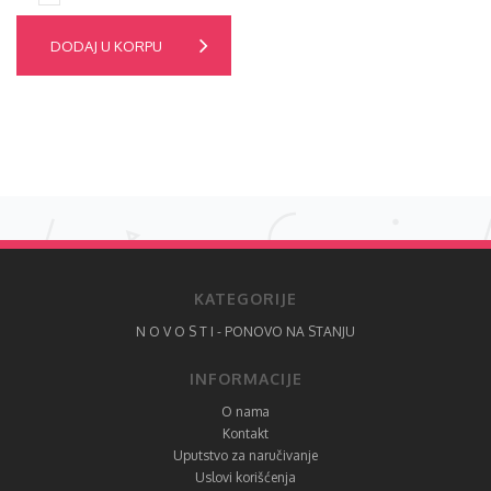
DODAJ U KORPU
KATEGORIJE
N O V O S T I - PONOVO NA STANJU
INFORMACIJE
O nama
Kontakt
Uputstvo za naručivanje
Uslovi korišćenja