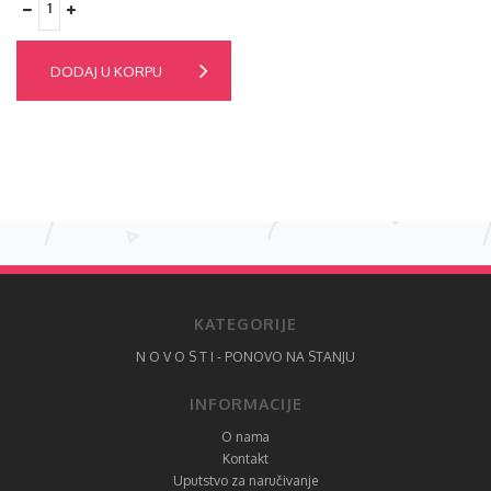
DODAJ U KORPU
KATEGORIJE
N O V O S T I - PONOVO NA STANJU
INFORMACIJE
O nama
Kontakt
Uputstvo za naručivanje