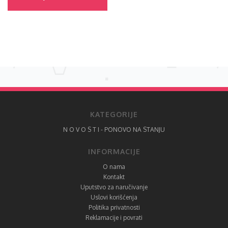
KATEGORIJE
N O V O S T I - PONOVO NA STANJU
INFORMACIJE
O nama
Kontakt
Uputstvo za naručivanje
Uslovi korišćenja
Politika privatnosti
Reklamacije i povrati