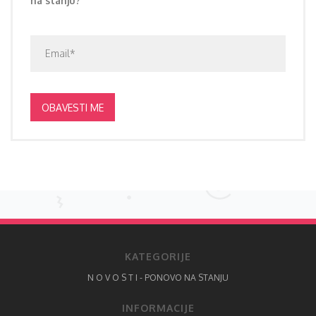
na stanju?
OBAVESTI ME
KATEGORIJE
N O V O S T I - PONOVO NA STANJU
INFORMACIJE