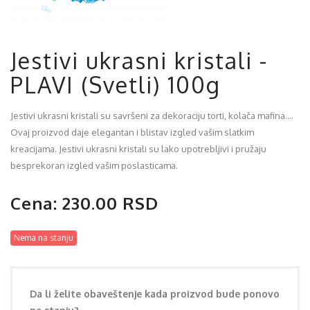
Jestivi ukrasni kristali -
PLAVI (Svetli) 100g
Jestivi ukrasni kristali su savršeni za dekoraciju torti, kolača mafina....
Ovaj proizvod daje elegantan i blistav izgled vašim slatkim
kreacijama. Jestivi ukrasni kristali su lako upotrebljivi i pružaju
besprekoran izgled vašim poslasticama.
Cena: 230.00 RSD
Nema na stanju
Da li želite obaveštenje kada proizvod bude ponovo