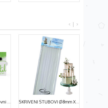
1.MINI GEL Fractal - Osnovni Mix 5 Kom
SKRIVENI STUBOVI Ø8mm X 30cm - 8 Kom