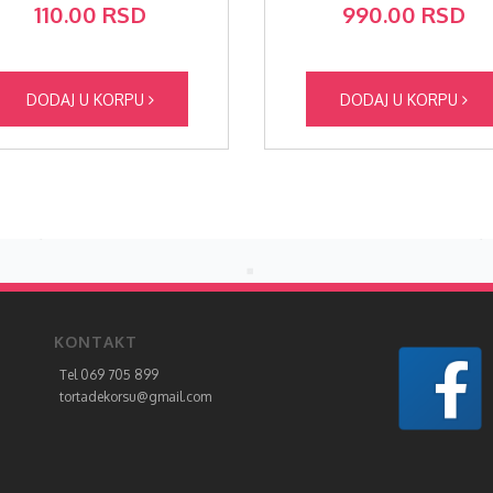
110.00 RSD
990.00 RSD
DODAJ U KORPU
DODAJ U KORPU
KONTAKT
Tel 069 705 899
tortadekorsu@gmail.com