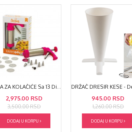
PRESA ZA KOLAČIĆE Sa 13 Diskova I 8 Nastavaka -AKCIJA-
2,975.00 RSD
945.00 RSD
3,500.00 RSD
1,260.00 RSD
DODAJ U KORPU
DODAJ U KORPU