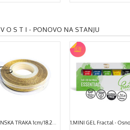
 V O S T I - PONOVO NA STANJU
SATENSKA TRAKA 1cm/18.2m - ZLATNA