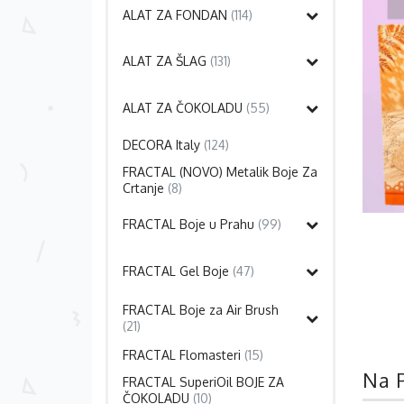
ALAT ZA FONDAN
(114)
ALAT ZA ŠLAG
(131)
ALAT ZA ČOKOLADU
(55)
DECORA Italy
(124)
FRACTAL (NOVO) Metalik Boje Za
Crtanje
(8)
FRACTAL Boje u Prahu
(99)
FRACTAL Gel Boje
(47)
FRACTAL Boje za Air Brush
(21)
FRACTAL Flomasteri
(15)
Na 
FRACTAL SuperiOil BOJE ZA
ČOKOLADU
(10)