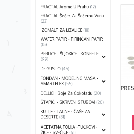
FRACTAL Arome U Prahu
(12)
FRACTAL Šećer Za Šećernu Vunu
(23)
IZOMALT ZA LIZALICE
(18)
WAFER PAPIR - PIRINČANI PAPIR
(15)
PERLICE - ŠLJOKICE - KONFETE
(99)
Dr GUSTO
(45)
FONDAN - MODELING MASA -
SMARTFLEX
(55)
Alkalizovani Kakao Prah N7 - 500g - AKCIJA -
1.Dekorativne Ruže – ŽUTE 30g (Dr.Gusto) -AKCIJA-
DELLICH Boje Za Čokoladu
(20)
SD
320.00 RSD
ŠTAPIĆI - SKRIVENI STUBOVI
(20)
D
400.00 RSD
KUTIJE - TACNE - ČAŠE ZA
DESERTE
(81)
PU
DODAJ U KORPU
ACETATNA FOLIJA -TUČKOVI -
ŽICE - SVEĆICE
(51)