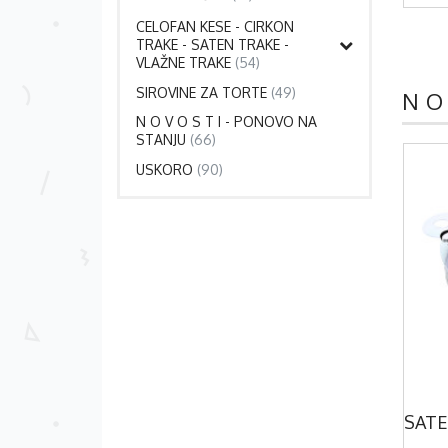
CELOFAN KESE - CIRKON
TRAKE - SATEN TRAKE -
VLAŽNE TRAKE
(54)
SIROVINE ZA TORTE
(49)
N O
N O V O S T I - PONOVO NA
STANJU
(66)
USKORO
(90)
1.Set Za Dekoraciju - Baloni SET - Mladenci
Set Za Dekoraciju - BISERNA ŠKOLJKA 9x7cm