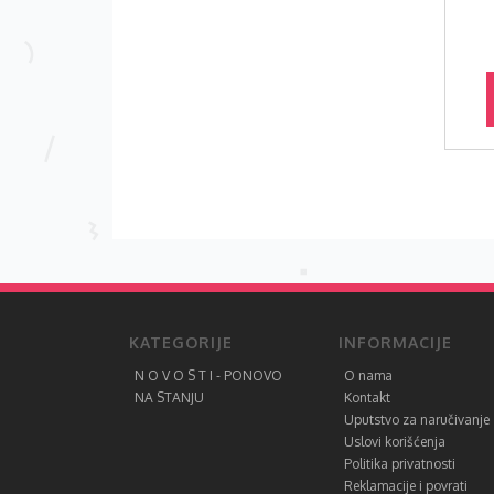
SD
180.00 RSD
PU
DODAJ U KORPU
KATEGORIJE
INFORMACIJE
N O V O S T I - PONOVO
O nama
NA STANJU
Kontakt
Uputstvo za naručivanje
Uslovi korišćenja
Politika privatnosti
Reklamacije i povrati